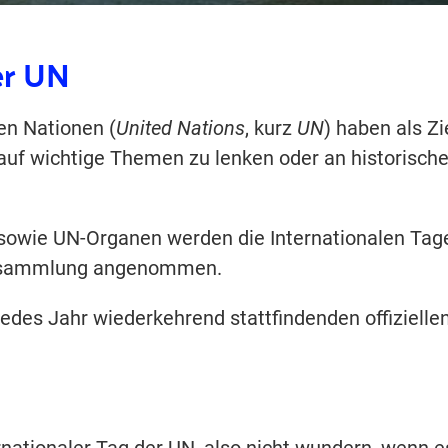
er UN
en Nationen (
United Nations
, kurz
UN
) haben als Zie
auf wichtige Themen zu lenken oder an historisch
 sowie UN-Organen werden die Internationalen Tag
versammlung angenommen.
edes Jahr wiederkehrend stattfindenden offizielle
nternationaler Tag der UN, also nicht wundern, wenn e